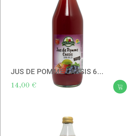
JUS DE POMME CASSIS 6...
14,00 €
Add
to cart