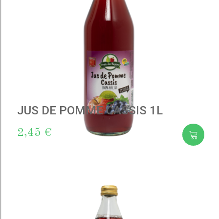
JUS DE POMME CASSIS 1L
2,45 €
Add
to cart