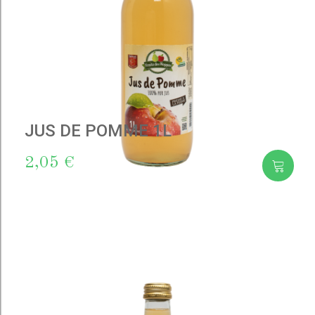
JUS DE POMME 1L
2,05 €
Add
to cart